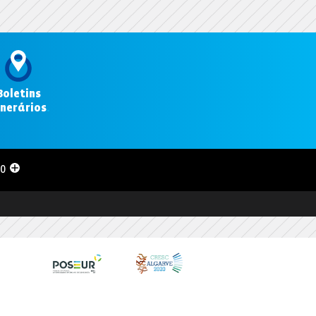
Boletins
inerários
.
00