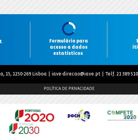
Formulário para
t
.
acesso a dados
it
estatísticos
.
a, 15, 1250-269 Lisboa |
iave-direcao@iave.pt
| Telf. 21 389 51
POLÍTICA DE PRIVACIDADE