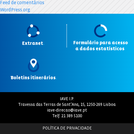
Feed de comentários
WordPress.org
Formulário para acesso
Extranet
.
a dados estatísticos
.
Boletins itinerários
.
IAVE I.P.
Travessa das Terras de Sant’Ana, 15, 1250-269 Lisboa
iave-direcao@iave.pt
Telf.
21 389 5100
POLÍTICA DE PRIVACIDADE