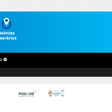
Boletins
inerários
.
00