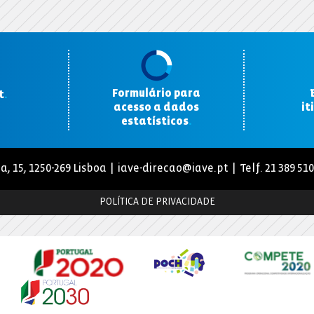
Formulário para
t
.
acesso a dados
it
estatísticos
.
a, 15, 1250-269 Lisboa |
iave-direcao@iave.pt
| Telf. 21 389 51
POLÍTICA DE PRIVACIDADE