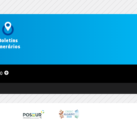
Boletins
inerários
.
00