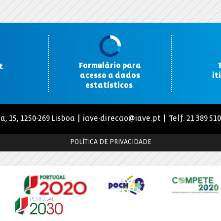
Formulário para
t
.
acesso a dados
it
estatísticos
.
a, 15, 1250-269 Lisboa |
iave-direcao@iave.pt
| Telf. 21 389 51
POLÍTICA DE PRIVACIDADE