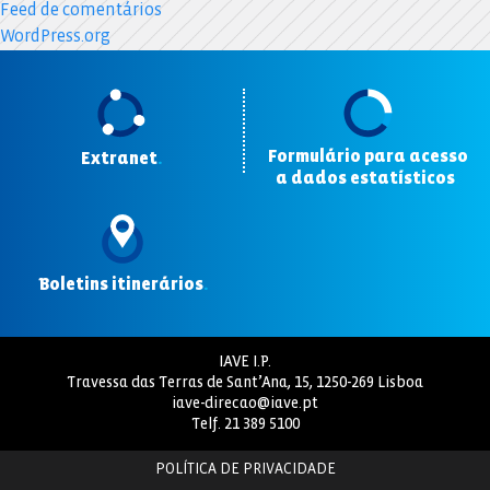
Feed de comentários
WordPress.org
Formulário para acesso
Extranet
.
a dados estatísticos
.
Boletins itinerários
.
IAVE I.P.
Travessa das Terras de Sant’Ana, 15, 1250-269 Lisboa
iave-direcao@iave.pt
Telf.
21 389 5100
POLÍTICA DE PRIVACIDADE