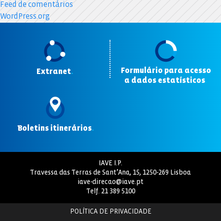
Feed de comentários
WordPress.org
Formulário para acesso
Extranet
.
a dados estatísticos
.
Boletins itinerários
.
IAVE I.P.
Travessa das Terras de Sant’Ana, 15, 1250-269 Lisboa
iave-direcao@iave.pt
Telf.
21 389 5100
POLÍTICA DE PRIVACIDADE