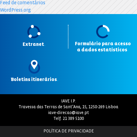
Feed de comentários
WordPress.org
Formulário para acesso
Extranet
.
a dados estatísticos
.
Boletins itinerários
.
IAVE I.P.
Travessa das Terras de Sant’Ana, 15, 1250-269 Lisboa
iave-direcao@iave.pt
Telf.
21 389 5100
POLÍTICA DE PRIVACIDADE