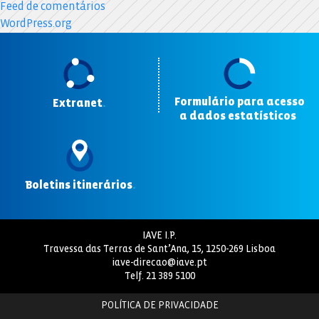
Feed de comentários
WordPress.org
Formulário para acesso
Extranet
.
a dados estatísticos
.
Boletins itinerários
.
IAVE I.P.
Travessa das Terras de Sant’Ana, 15, 1250-269 Lisboa
iave-direcao@iave.pt
Telf.
21 389 5100
POLÍTICA DE PRIVACIDADE