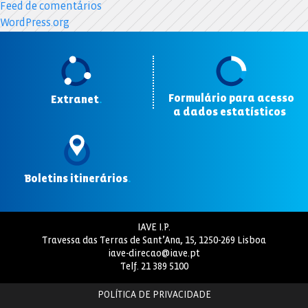
Feed de comentários
WordPress.org
Formulário para acesso
Extranet
.
a dados estatísticos
.
Boletins itinerários
.
IAVE I.P.
Travessa das Terras de Sant’Ana, 15, 1250-269 Lisboa
iave-direcao@iave.pt
Telf.
21 389 5100
POLÍTICA DE PRIVACIDADE