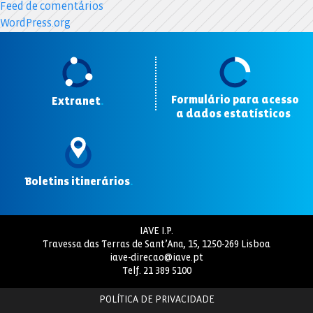
Feed de comentários
WordPress.org
Formulário para acesso
Extranet
.
a dados estatísticos
.
Boletins itinerários
.
IAVE I.P.
Travessa das Terras de Sant’Ana, 15, 1250-269 Lisboa
iave-direcao@iave.pt
Telf.
21 389 5100
POLÍTICA DE PRIVACIDADE