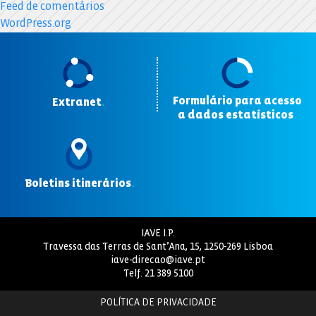
Feed de comentários
WordPress.org
Formulário para acesso
Extranet
.
a dados estatísticos
.
Boletins itinerários
.
IAVE I.P.
Travessa das Terras de Sant’Ana, 15, 1250-269 Lisboa
iave-direcao@iave.pt
Telf.
21 389 5100
POLÍTICA DE PRIVACIDADE