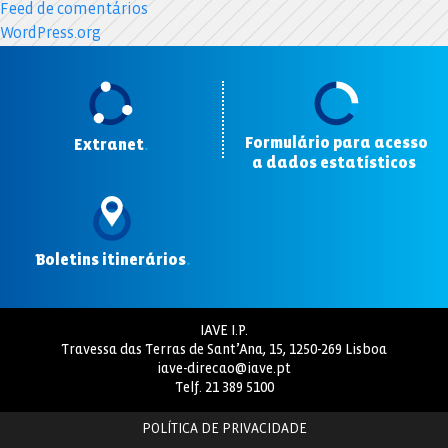
Feed de comentários
WordPress.org
Formulário para acesso
Extranet
.
a dados estatísticos
.
Boletins itinerários
.
IAVE I.P.
Travessa das Terras de Sant’Ana, 15, 1250-269 Lisboa
iave-direcao@iave.pt
Telf.
21 389 5100
POLÍTICA DE PRIVACIDADE