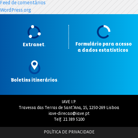
Feed de comentários
WordPress.org
Formulário para acesso
Extranet
.
a dados estatísticos
.
Boletins itinerários
.
IAVE I.P.
Travessa das Terras de Sant’Ana, 15, 1250-269 Lisboa
iave-direcao@iave.pt
Telf.
21 389 5100
POLÍTICA DE PRIVACIDADE