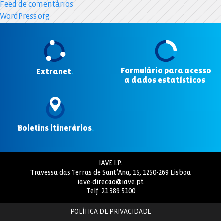
Feed de comentários
WordPress.org
Formulário para acesso
Extranet
.
a dados estatísticos
.
Boletins itinerários
.
IAVE I.P.
Travessa das Terras de Sant’Ana, 15, 1250-269 Lisboa
iave-direcao@iave.pt
Telf.
21 389 5100
POLÍTICA DE PRIVACIDADE