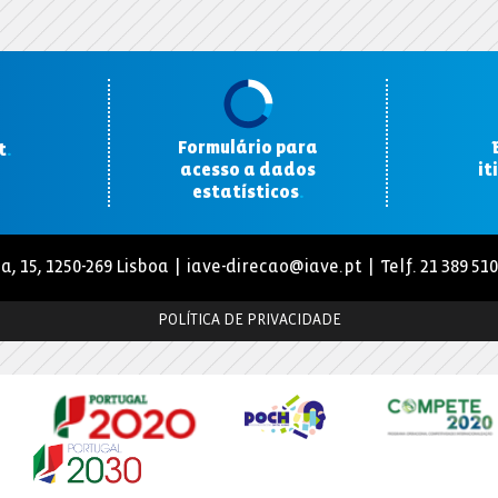
Formulário para
t
.
acesso a dados
it
estatísticos
.
a, 15, 1250-269 Lisboa |
iave-direcao@iave.pt
| Telf. 21 389 51
POLÍTICA DE PRIVACIDADE