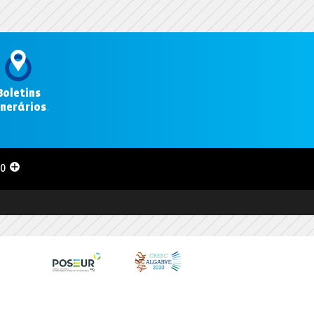
Boletins
inerários
.
00