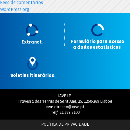
Feed de comentários
WordPress.org
Formulário para acesso
Extranet
.
a dados estatísticos
.
Boletins itinerários
.
IAVE I.P.
Travessa das Terras de Sant’Ana, 15, 1250-269 Lisboa
iave-direcao@iave.pt
Telf.
21 389 5100
POLÍTICA DE PRIVACIDADE