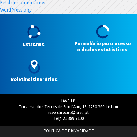
Feed de comentários
WordPress.org
Formulário para acesso
Extranet
.
a dados estatísticos
.
Boletins itinerários
.
IAVE I.P.
Travessa das Terras de Sant’Ana, 15, 1250-269 Lisboa
iave-direcao@iave.pt
Telf.
21 389 5100
POLÍTICA DE PRIVACIDADE