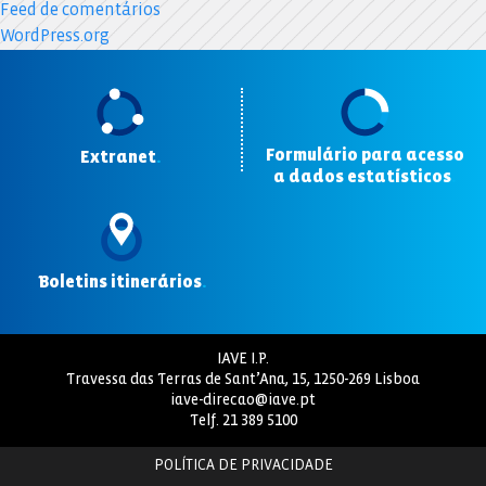
Feed de comentários
WordPress.org
Formulário para acesso
Extranet
.
a dados estatísticos
.
Boletins itinerários
.
IAVE I.P.
Travessa das Terras de Sant’Ana, 15, 1250-269 Lisboa
iave-direcao@iave.pt
Telf.
21 389 5100
POLÍTICA DE PRIVACIDADE