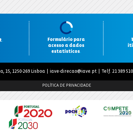
Formulário para
t
.
acesso a dados
it
estatísticos
.
a, 15, 1250-269 Lisboa |
iave-direcao@iave.pt
| Telf. 21 389 51
POLÍTICA DE PRIVACIDADE