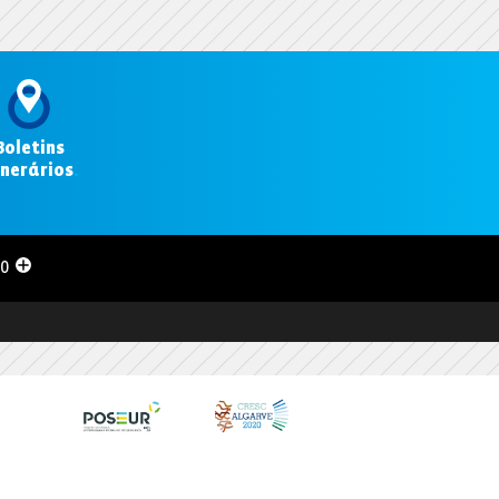
Boletins
inerários
.
00