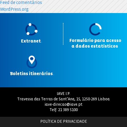
Feed de comentários
WordPress.org
Formulário para acesso
Extranet
.
a dados estatísticos
.
Boletins itinerários
.
IAVE I.P.
Travessa das Terras de Sant’Ana, 15, 1250-269 Lisboa
iave-direcao@iave.pt
Telf.
21 389 5100
POLÍTICA DE PRIVACIDADE