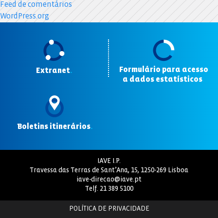
Feed de comentários
WordPress.org
Formulário para acesso
Extranet
.
a dados estatísticos
.
Boletins itinerários
.
IAVE I.P.
Travessa das Terras de Sant’Ana, 15, 1250-269 Lisboa
iave-direcao@iave.pt
Telf.
21 389 5100
POLÍTICA DE PRIVACIDADE