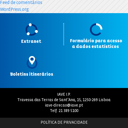
Feed de comentários
WordPress.org
Formulário para acesso
Extranet
.
a dados estatísticos
.
Boletins itinerários
.
IAVE I.P.
Travessa das Terras de Sant’Ana, 15, 1250-269 Lisboa
iave-direcao@iave.pt
Telf.
21 389 5100
POLÍTICA DE PRIVACIDADE