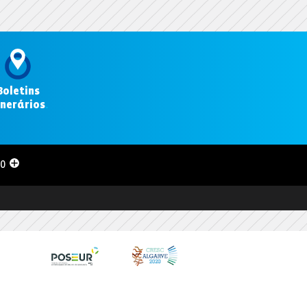
Boletins
inerários
.
00