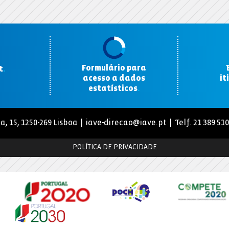
Formulário para
t
.
acesso a dados
it
estatísticos
.
a, 15, 1250-269 Lisboa |
iave-direcao@iave.pt
| Telf. 21 389 51
POLÍTICA DE PRIVACIDADE