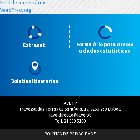
Feed de comentários
WordPress.org
Formulário para acesso
Extranet
.
a dados estatísticos
.
Boletins itinerários
.
IAVE I.P.
Travessa das Terras de Sant’Ana, 15, 1250-269 Lisboa
iave-direcao@iave.pt
Telf.
21 389 5100
POLÍTICA DE PRIVACIDADE