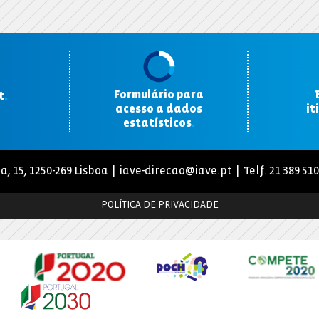
Formulário para
t
.
acesso a dados
it
estatísticos
.
a, 15, 1250-269 Lisboa |
iave-direcao@iave.pt
| Telf. 21 389 51
POLÍTICA DE PRIVACIDADE