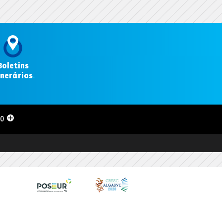
Boletins
inerários
.
00