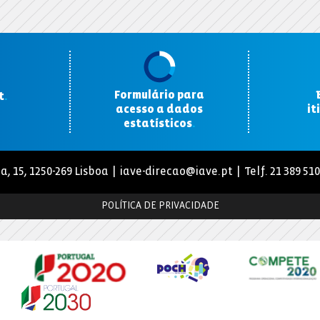
Formulário para
t
.
acesso a dados
it
estatísticos
.
a, 15, 1250-269 Lisboa |
iave-direcao@iave.pt
| Telf. 21 389 51
POLÍTICA DE PRIVACIDADE