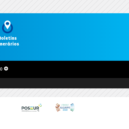
Boletins
inerários
.
00