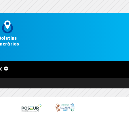
Boletins
inerários
.
00