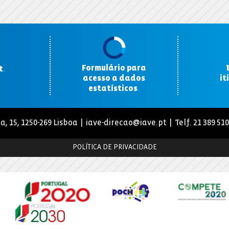
Formulário para
t
.
acesso a dados
it
estatísticos
.
a, 15, 1250-269 Lisboa |
iave-direcao@iave.pt
| Telf. 21 389 51
POLÍTICA DE PRIVACIDADE