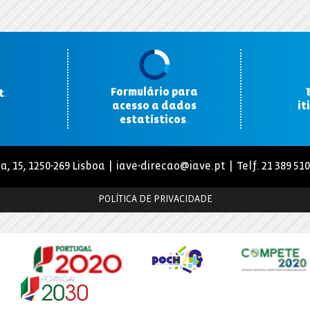
Formulário para
t
.
acesso a dados
it
estatísticos
.
a, 15, 1250-269 Lisboa |
iave-direcao@iave.pt
| Telf. 21 389 51
POLÍTICA DE PRIVACIDADE