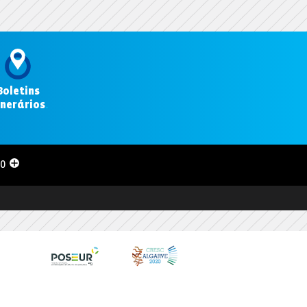
Boletins
inerários
.
00