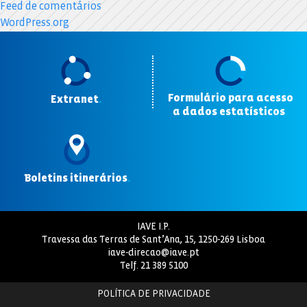
Feed de comentários
WordPress.org
Formulário para acesso
Extranet
.
a dados estatísticos
.
Boletins itinerários
.
IAVE I.P.
Travessa das Terras de Sant’Ana, 15, 1250-269 Lisboa
iave-direcao@iave.pt
Telf.
21 389 5100
POLÍTICA DE PRIVACIDADE