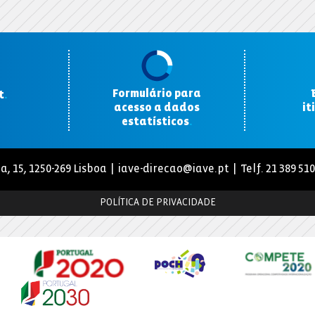
Formulário para
t
.
acesso a dados
it
estatísticos
.
a, 15, 1250-269 Lisboa |
iave-direcao@iave.pt
| Telf. 21 389 51
POLÍTICA DE PRIVACIDADE