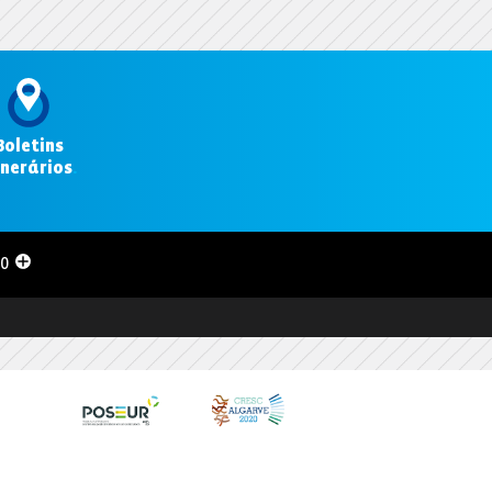
Boletins
inerários
.
00