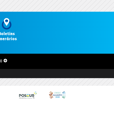
Boletins
inerários
.
00