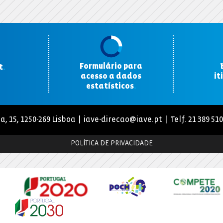
Formulário para
t
.
acesso a dados
it
estatísticos
.
a, 15, 1250-269 Lisboa |
iave-direcao@iave.pt
| Telf. 21 389 51
POLÍTICA DE PRIVACIDADE