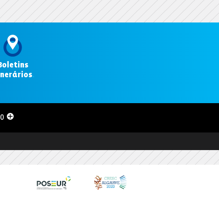
Boletins
inerários
.
00