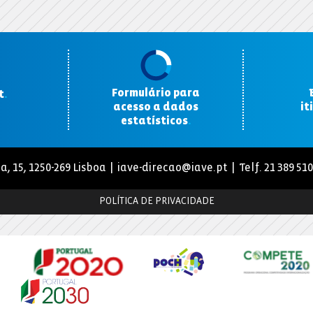
Formulário para
t
.
acesso a dados
it
estatísticos
.
a, 15, 1250-269 Lisboa |
iave-direcao@iave.pt
| Telf. 21 389 51
POLÍTICA DE PRIVACIDADE