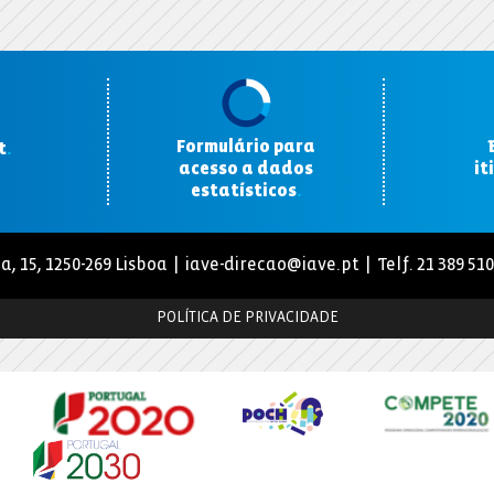
Formulário para
t
.
acesso a dados
it
estatísticos
.
a, 15, 1250-269 Lisboa |
iave-direcao@iave.pt
| Telf. 21 389 51
POLÍTICA DE PRIVACIDADE