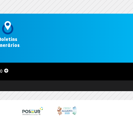
Boletins
inerários
.
00