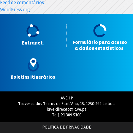
Feed de comentários
WordPress.org
Formulário para acesso
Extranet
.
a dados estatísticos
.
Boletins itinerários
.
IAVE I.P.
Travessa das Terras de Sant’Ana, 15, 1250-269 Lisboa
iave-direcao@iave.pt
Telf.
21 389 5100
POLÍTICA DE PRIVACIDADE