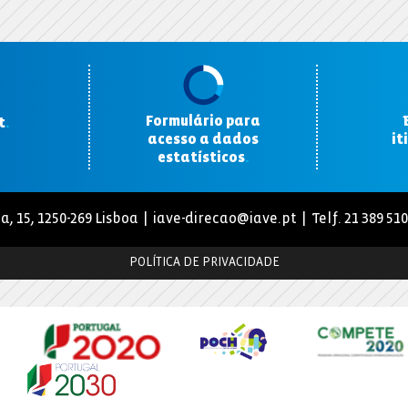
Formulário para
t
.
acesso a dados
it
estatísticos
.
a, 15, 1250-269 Lisboa |
iave-direcao@iave.pt
| Telf. 21 389 51
POLÍTICA DE PRIVACIDADE