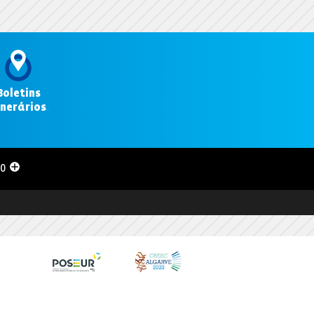
Boletins
inerários
.
00