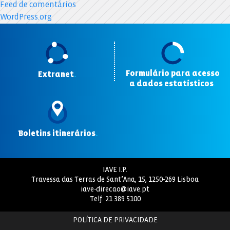
Feed de comentários
WordPress.org
Formulário para acesso
Extranet
.
a dados estatísticos
.
Boletins itinerários
.
IAVE I.P.
Travessa das Terras de Sant’Ana, 15, 1250-269 Lisboa
iave-direcao@iave.pt
Telf.
21 389 5100
POLÍTICA DE PRIVACIDADE