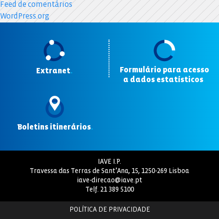
Feed de comentários
WordPress.org
Formulário para acesso
Extranet
.
a dados estatísticos
.
Boletins itinerários
.
IAVE I.P.
Travessa das Terras de Sant’Ana, 15, 1250-269 Lisboa
iave-direcao@iave.pt
Telf.
21 389 5100
POLÍTICA DE PRIVACIDADE