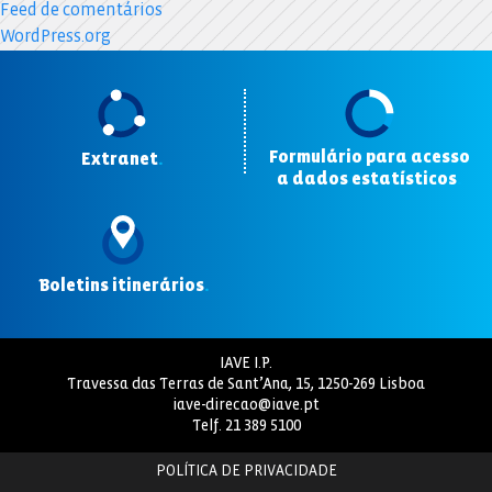
Feed de comentários
WordPress.org
Formulário para acesso
Extranet
.
a dados estatísticos
.
Boletins itinerários
.
IAVE I.P.
Travessa das Terras de Sant’Ana, 15, 1250-269 Lisboa
iave-direcao@iave.pt
Telf.
21 389 5100
POLÍTICA DE PRIVACIDADE