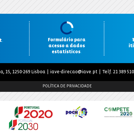
Formulário para
t
.
acesso a dados
it
estatísticos
.
a, 15, 1250-269 Lisboa |
iave-direcao@iave.pt
| Telf. 21 389 51
POLÍTICA DE PRIVACIDADE