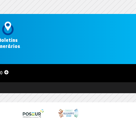
Boletins
inerários
.
00