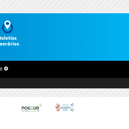
Boletins
inerários
.
00