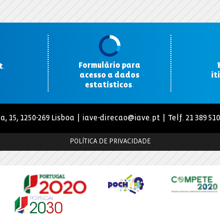
Formulário para
t
.
acesso a dados
it
estatísticos
.
a, 15, 1250-269 Lisboa |
iave-direcao@iave.pt
| Telf. 21 389 51
POLÍTICA DE PRIVACIDADE