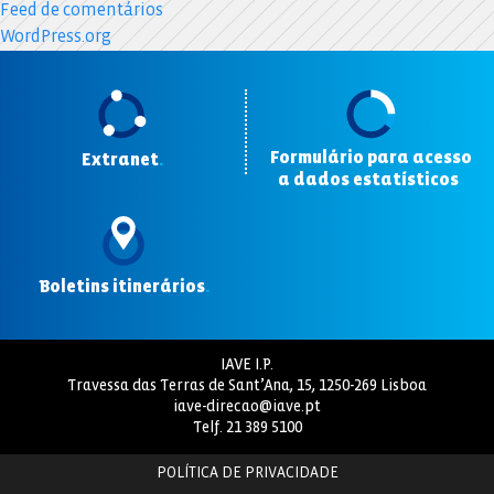
Feed de comentários
WordPress.org
Formulário para acesso
Extranet
.
a dados estatísticos
.
Boletins itinerários
.
IAVE I.P.
Travessa das Terras de Sant’Ana, 15, 1250-269 Lisboa
iave-direcao@iave.pt
Telf.
21 389 5100
POLÍTICA DE PRIVACIDADE