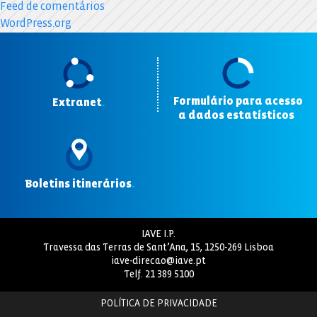
Feed de comentários
WordPress.org
Formulário para acesso
Extranet
.
a dados estatísticos
.
Boletins itinerários
.
IAVE I.P.
Travessa das Terras de Sant’Ana, 15, 1250-269 Lisboa
iave-direcao@iave.pt
Telf.
21 389 5100
POLÍTICA DE PRIVACIDADE