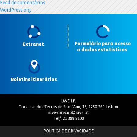
Feed de comentários
WordPress.org
Formulário para acesso
Extranet
.
a dados estatísticos
.
Boletins itinerários
.
IAVE I.P.
Travessa das Terras de Sant’Ana, 15, 1250-269 Lisboa
iave-direcao@iave.pt
Telf.
21 389 5100
POLÍTICA DE PRIVACIDADE