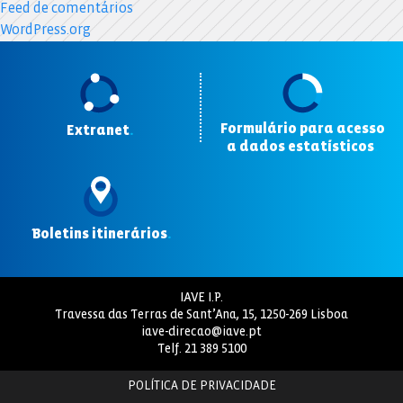
Feed de comentários
WordPress.org
Formulário para acesso
Extranet
.
a dados estatísticos
.
Boletins itinerários
.
IAVE I.P.
Travessa das Terras de Sant’Ana, 15, 1250-269 Lisboa
iave-direcao@iave.pt
Telf.
21 389 5100
POLÍTICA DE PRIVACIDADE