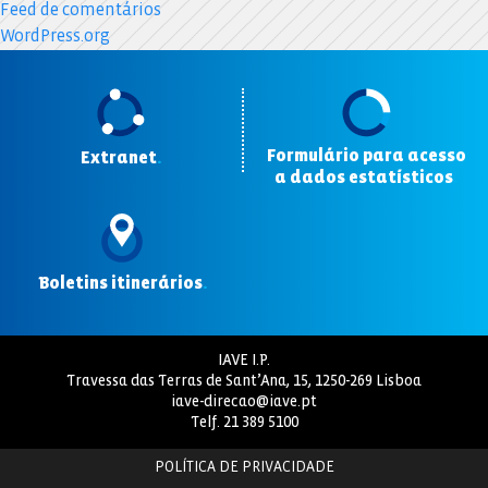
Feed de comentários
WordPress.org
Formulário para acesso
Extranet
.
a dados estatísticos
.
Boletins itinerários
.
IAVE I.P.
Travessa das Terras de Sant’Ana, 15, 1250-269 Lisboa
iave-direcao@iave.pt
Telf.
21 389 5100
POLÍTICA DE PRIVACIDADE