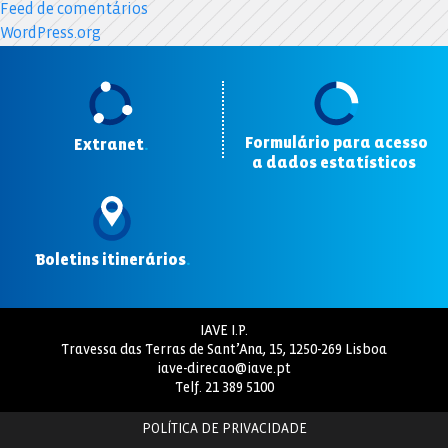
Feed de comentários
WordPress.org
Formulário para acesso
Extranet
.
a dados estatísticos
.
Boletins itinerários
.
IAVE I.P.
Travessa das Terras de Sant’Ana, 15, 1250-269 Lisboa
iave-direcao@iave.pt
Telf.
21 389 5100
POLÍTICA DE PRIVACIDADE