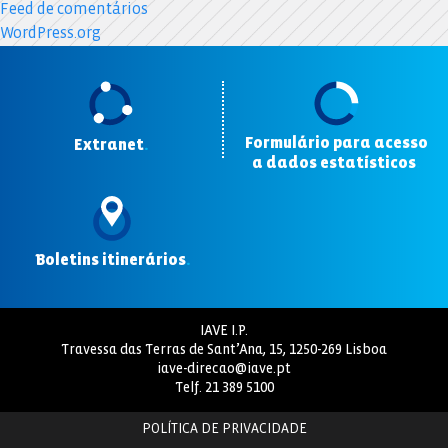
Feed de comentários
WordPress.org
Formulário para acesso
Extranet
.
a dados estatísticos
.
Boletins itinerários
.
IAVE I.P.
Travessa das Terras de Sant’Ana, 15, 1250-269 Lisboa
iave-direcao@iave.pt
Telf.
21 389 5100
POLÍTICA DE PRIVACIDADE