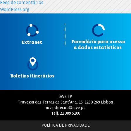
Feed de comentários
WordPress.org
Formulário para acesso
Extranet
.
a dados estatísticos
.
Boletins itinerários
.
IAVE I.P.
Travessa das Terras de Sant’Ana, 15, 1250-269 Lisboa
iave-direcao@iave.pt
Telf.
21 389 5100
POLÍTICA DE PRIVACIDADE