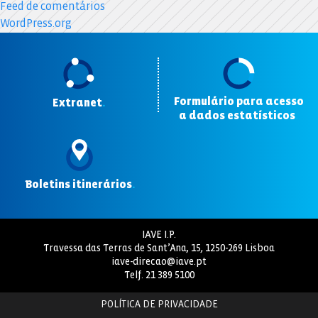
Feed de comentários
WordPress.org
Formulário para acesso
Extranet
.
a dados estatísticos
.
Boletins itinerários
.
IAVE I.P.
Travessa das Terras de Sant’Ana, 15, 1250-269 Lisboa
iave-direcao@iave.pt
Telf.
21 389 5100
POLÍTICA DE PRIVACIDADE