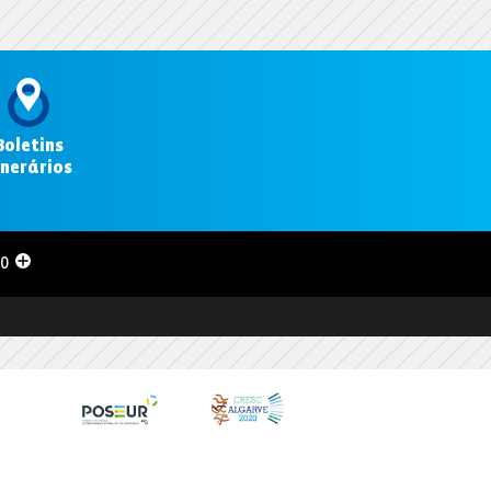
Boletins
inerários
.
00