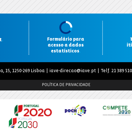
Formulário para
t
.
acesso a dados
it
estatísticos
.
a, 15, 1250-269 Lisboa |
iave-direcao@iave.pt
| Telf. 21 389 51
POLÍTICA DE PRIVACIDADE